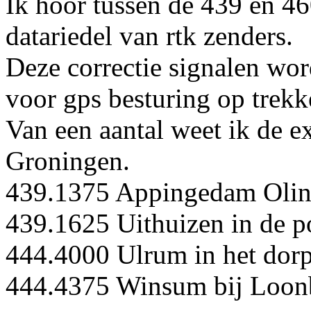
Ik hoor tussen de 439 en 4
datariedel van rtk zenders.
Deze correctie signalen wo
voor gps besturing op trekk
Van een aantal weet ik de ex
Groningen.
439.1375 Appingedam Oli
439.1625 Uithuizen in de p
444.4000 Ulrum in het dor
444.4375 Winsum bij Loonb