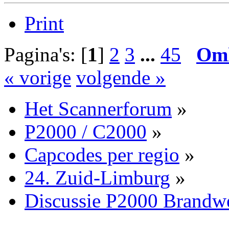
Print
Pagina's: [
1
]
2
3
...
45
Om
« vorige
volgende »
Het Scannerforum
»
P2000 / C2000
»
Capcodes per regio
»
24. Zuid-Limburg
»
Discussie P2000 Brandw