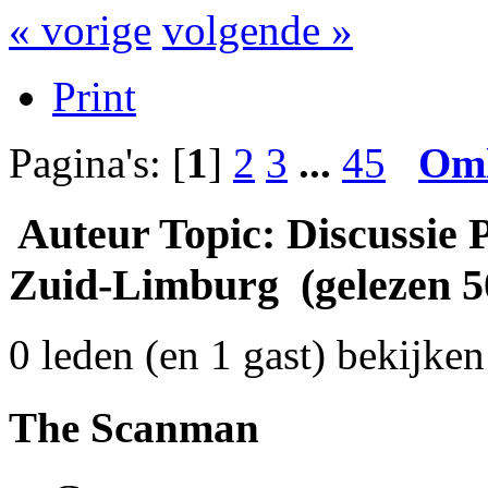
« vorige
volgende »
Print
Pagina's: [
1
]
2
3
...
45
Om
Auteur
Topic: Discussie 
Zuid-Limburg (gelezen 5
0 leden (en 1 gast) bekijken 
The Scanman