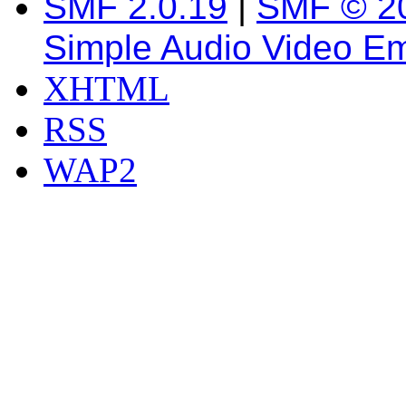
SMF 2.0.19
|
SMF © 2
Simple Audio Video E
XHTML
RSS
WAP2