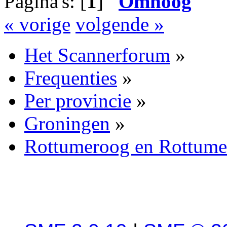
Pagina's: [
1
]
Omhoog
« vorige
volgende »
Het Scannerforum
»
Frequenties
»
Per provincie
»
Groningen
»
Rottumeroog en Rottume