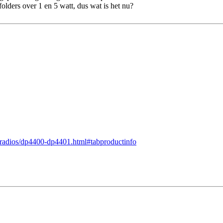
lders over 1 en 5 watt, dus wat is het nu?
-radios/dp4400-dp4401.html#tabproductinfo