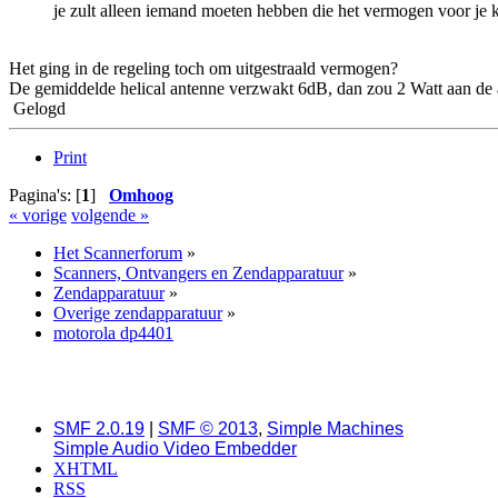
je zult alleen iemand moeten hebben die het vermogen voor je k
Het ging in de regeling toch om uitgestraald vermogen?
De gemiddelde helical antenne verzwakt 6dB, dan zou 2 Watt aan de
Gelogd
Print
Pagina's: [
1
]
Omhoog
« vorige
volgende »
Het Scannerforum
»
Scanners, Ontvangers en Zendapparatuur
»
Zendapparatuur
»
Overige zendapparatuur
»
motorola dp4401
SMF 2.0.19
|
SMF © 2013
,
Simple Machines
Simple Audio Video Embedder
XHTML
RSS