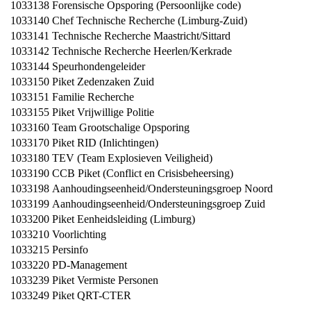
1033138
Forensische Opsporing (Persoonlijke code)
1033140
Chef Technische Recherche (Limburg-Zuid)
1033141
Technische Recherche Maastricht/Sittard
1033142
Technische Recherche Heerlen/Kerkrade
1033144
Speurhondengeleider
1033150
Piket Zedenzaken Zuid
1033151
Familie Recherche
1033155
Piket Vrijwillige Politie
1033160
Team Grootschalige Opsporing
1033170
Piket RID (Inlichtingen)
1033180
TEV (Team Explosieven Veiligheid)
1033190
CCB Piket (Conflict en Crisisbeheersing)
1033198
Aanhoudingseenheid/Ondersteuningsgroep Noord
1033199
Aanhoudingseenheid/Ondersteuningsgroep Zuid
1033200
Piket Eenheidsleiding (Limburg)
1033210
Voorlichting
1033215
Persinfo
1033220
PD-Management
1033239
Piket Vermiste Personen
1033249
Piket QRT-CTER