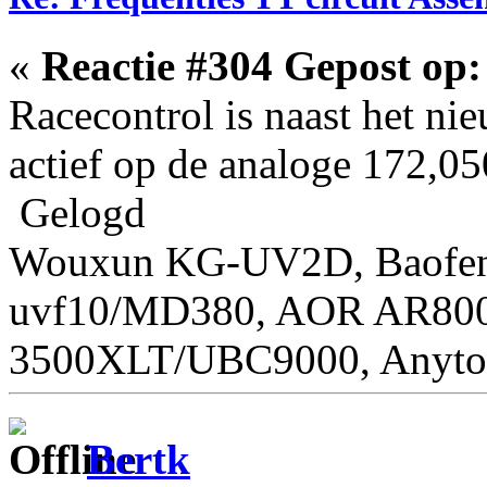
«
Reactie #304 Gepost op:
Racecontrol is naast het ni
actief op de analoge 172,050
Gelogd
Wouxun KG-UV2D, Baofen
uvf10/MD380, AOR AR800
3500XLT/UBC9000, Anyto
Bertk