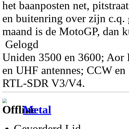
het baanposten net, pitstraa
en buitenring over zijn c.q.
maand is de MotoGP, dan ku
Gelogd
Uniden 3500 en 3600; Aor 
en UHF antennes; CCW en S
RTL-SDR V3/V4.
Metal
Gevorderd Lid