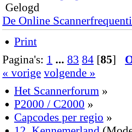
Gelogd
De Online Scannerfrequenti
Print
Pagina's:
1
...
83
84
[
85
]
O
« vorige
volgende »
Het Scannerforum
»
P2000 / C2000
»
Capcodes per regio
»
12. Kennemerland
(Mode