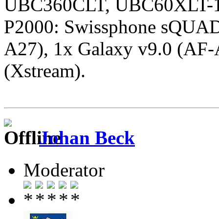
UBC360CLT, UBC60XLT-1,
P2000: Swissphone sQUAD
A27), 1x Galaxy v9.0 (AF-
(Xstream).
Johan Beck
Moderator