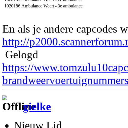
1020186
Ambulance Weert - 3e ambulance
En als je andere capcodes w
http://p2000.scannerforum.n
Gelogd
https://www.tomzulu10capc
brandweervoertuignummers
gielke
Nieuw Lid