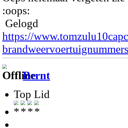
:oops:
Gelogd
https://www.tomzulu10capc
brandweervoertuignummers
Bernt
Top Lid