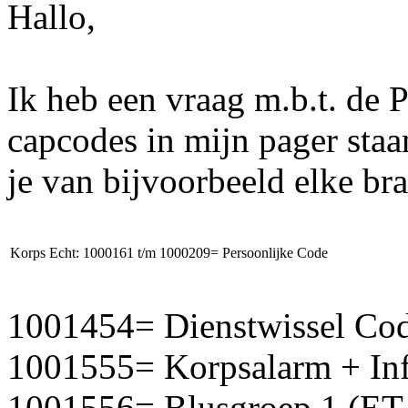
Hallo,
Ik heb een vraag m.b.t. de 
capcodes in mijn pager staa
je van bijvoorbeeld elke br
Korps Echt:
1000161
t/m 1000209= Persoonlijke Code
1001454= Dienstwissel Co
1001555= Korpsalarm + In
1001556= Blusgroep 1 (ET