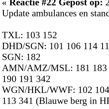
«
Reactie #22 Gepost op:
2
Update ambulances en stand
TXL: 103 152
DHD/SGN: 101 106 114 115
SGN: 182
AMN/AMZ/MSL: 181 183 1
190 191 342
WGN/HKL/WWF: 102 104 1
113 341 (Blauwe berg in 