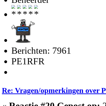
Berichten: 7961
PE1RFR
Re: Vragen/opmerkingen over 
«
Reactie #20 Gepost op:
2