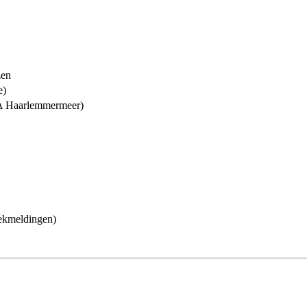
izen
e)
 Haarlemmermeer)
ekmeldingen)