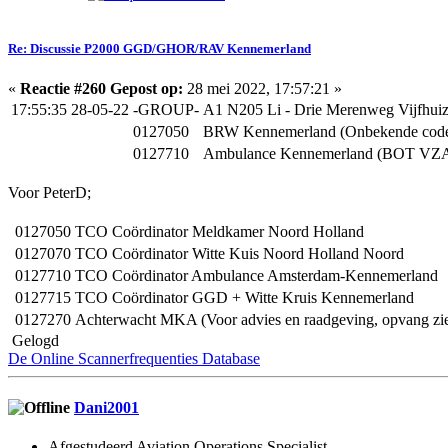
Re: Discussie P2000 GGD/GHOR/RAV Kennemerland
«
Reactie #260 Gepost op:
28 mei 2022, 17:57:21 »
17:55:35 28-05-22
-GROUP-
A1 N205 Li - Drie Merenweg Vijfhu
0127050
BRW Kennemerland (Onbekende cod
0127710
Ambulance Kennemerland (BOT VZA
Voor PeterD;
0127050
TCO Coördinator Meldkamer Noord Holland
0127070
TCO Coördinator Witte Kuis Noord Holland Noord
0127710
TCO Coördinator Ambulance Amsterdam-Kennemerland
0127715
TCO Coördinator GGD + Witte Kruis Kennemerland
0127270
Achterwacht MKA (Voor advies en raadgeving, opvang zi
Gelogd
De Online Scannerfrequenties Database
Dani2001
Afgestudeerd Aviation Operations Specialist