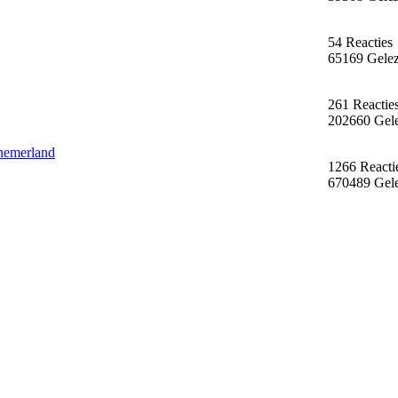
54 Reacties
65169 Gele
261 Reactie
202660 Gel
nemerland
1266 Reacti
670489 Gel