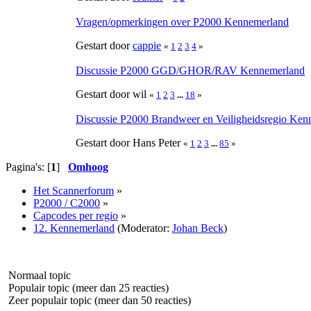
Vragen/opmerkingen over P2000 Kennemerland
Gestart door
cappie
«
1
2
3
4
»
Discussie P2000 GGD/GHOR/RAV Kennemerland
Gestart door wil
«
1
2
3
...
18
»
Discussie P2000 Brandweer en Veiligheidsregio Ken
Gestart door Hans Peter
«
1
2
3
...
85
»
Pagina's: [
1
]
Omhoog
Het Scannerforum
»
P2000 / C2000
»
Capcodes per regio
»
12. Kennemerland
(Moderator:
Johan Beck
)
Normaal topic
Populair topic (meer dan 25 reacties)
Zeer populair topic (meer dan 50 reacties)