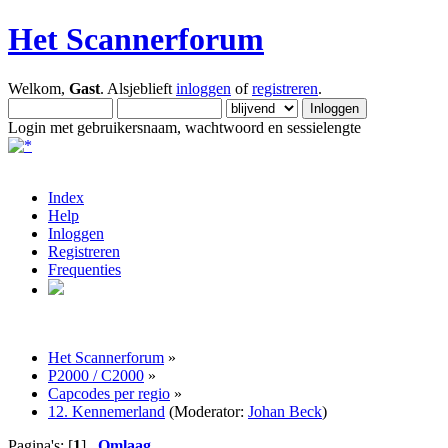
Het Scannerforum
Welkom,
Gast
. Alsjeblieft
inloggen
of
registreren
.
Login met gebruikersnaam, wachtwoord en sessielengte
Index
Help
Inloggen
Registreren
Frequenties
Het Scannerforum
»
P2000 / C2000
»
Capcodes per regio
»
12. Kennemerland
(Moderator:
Johan Beck
)
Pagina's: [
1
]
Omlaag