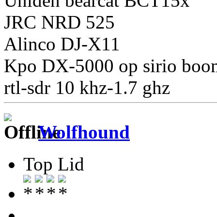
Uniden bearcat BCT15x
JRC NRD 525
Alinco DJ-X11
Kpo DX-5000 op sirio boo
rtl-sdr 10 khz-1.7 ghz
Wolfhound
Top Lid