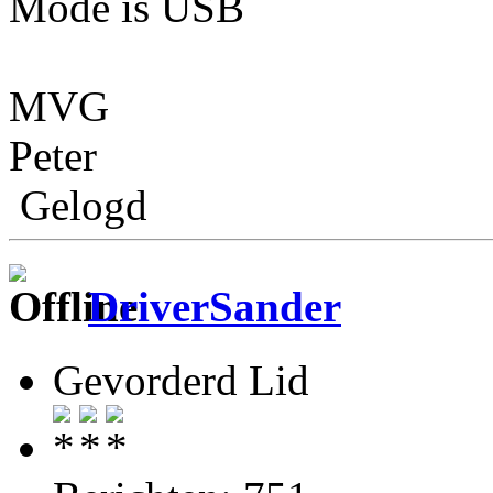
Mode is USB
MVG
Peter
Gelogd
DriverSander
Gevorderd Lid