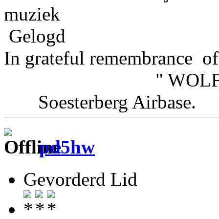
muziek
Gelogd
In grateful remembrance of
" WOLFHOU
Soesterberg Airbas
pd5hw
Gevorderd Lid