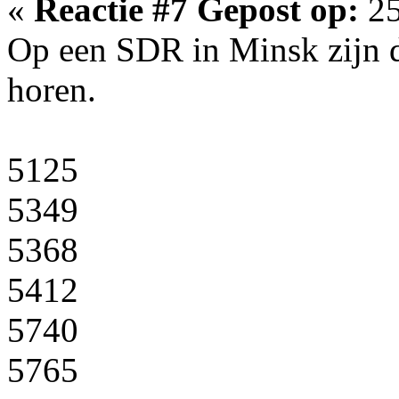
«
Reactie #7 Gepost op:
25
Op een SDR in Minsk zijn d
horen.
5125
5349
5368
5412
5740
5765