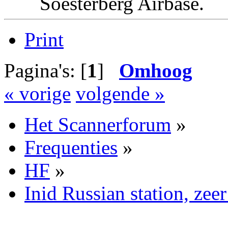
Soesterberg Airbas
Print
Pagina's: [
1
]
Omhoog
« vorige
volgende »
Het Scannerforum
»
Frequenties
»
HF
»
Inid Russian station, zeer