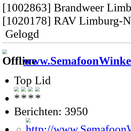
[1002863] Brandweer Limb
[1020178] RAV Limburg-N
Gelogd
www.SemafoonWinkel
Top Lid
Berichten: 3950