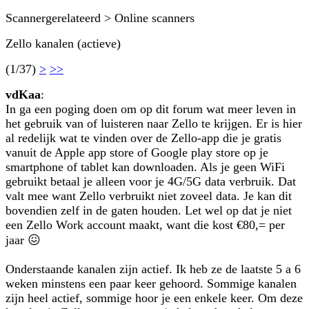
Scannergerelateerd > Online scanners
Zello kanalen (actieve)
(1/37)
>
>>
vdKaa
:
In ga een poging doen om op dit forum wat meer leven in
het gebruik van of luisteren naar Zello te krijgen. Er is hier
al redelijk wat te vinden over de Zello-app die je gratis
vanuit de Apple app store of Google play store op je
smartphone of tablet kan downloaden. Als je geen WiFi
gebruikt betaal je alleen voor je 4G/5G data verbruik. Dat
valt mee want Zello verbruikt niet zoveel data. Je kan dit
bovendien zelf in de gaten houden. Let wel op dat je niet
een Zello Work account maakt, want die kost €80,= per
jaar 😖
Onderstaande kanalen zijn actief. Ik heb ze de laatste 5 a 6
weken minstens een paar keer gehoord. Sommige kanalen
zijn heel actief, sommige hoor je een enkele keer. Om deze