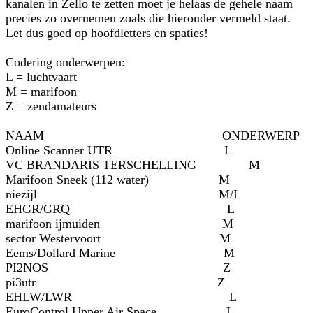
kanalen in Zello te zetten moet je helaas de gehele naam
precies zo overnemen zoals die hieronder vermeld staat.
Let dus goed op hoofdletters en spaties!
Codering onderwerpen:
L = luchtvaart
M = marifoon
Z = zendamateurs
NAAM ONDERWERP
Online Scanner UTR L
VC BRANDARIS TERSCHELLING M
Marifoon Sneek (112 water) M
niezijl M/L
EHGR/GRQ L
marifoon ijmuiden M
sector Westervoort M
Eems/Dollard Marine M
PI2NOS Z
pi3utr Z
EHLW/LWR L
EuroControl Upper Air Space L