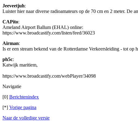
Jeeveetjuh
:
Luister hier naar diverse radioamateurs op de 70 cm en 2 meter. De a
CAPito
:
Ameland Airport Ballum (EHAL) online:
https://www.broadcastify.com/listen/feed/36023
Airman
:
Is er een stream bekend van de Rotterdamse Verkeersleiding - tot op h
ph5c
:
Katwijk maritiem,
https://www.broadcastify.com/webPlayer/34098
Navigatie
[0]
Berichtenindex
[*]
Vorige pagina
Naar de volledige versie