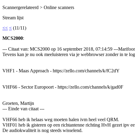
Scannergerelateerd > Online scanners
Stream lijst
<<
<
(11/11)
MCS2000
:
--- Citaat van: MCS2000 op 16 september 2018, 07:14:59 ---Marifoon
Tevens kan je nu ook meeluisteren via je webbrowser zonder in te log
VHF1 - Maas Approach - https://zello.com/channels/k/fC2dY
VHF66 - Sector Europoort - https://zello.com/channels/k/gad0F
Groeten, Martijn
--- Einde van citaat ---
VHF66 heb ik helaas weg moeten halen ivm heel veel QRM.
VHF01 heb ik gisteren op een richtantenne richting HvH gezet ipv e
De audiokwaliteit is nog steeds wisselend.