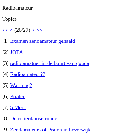
Radioamateur
Topics
<<
<
(26/27)
>
>>
[1]
Examen zendamateur gehaald
[2]
JOTA
[3]
radio amatuer in de buurt van gouda
[4]
Radioamateur??
[5]
Wat mag?
[6]
Piraten
[7]
5 Mei..
[8]
De rotterdamse ronde...
[9]
Zendamateurs of Praten in beverwijk.