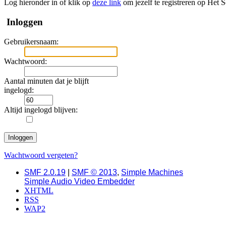
Log hieronder in of klik op
deze link
om jezelf te registreren op Het 
Inloggen
Gebruikersnaam:
Wachtwoord:
Aantal minuten dat je blijft
ingelogd:
Altijd ingelogd blijven:
Wachtwoord vergeten?
SMF 2.0.19
|
SMF © 2013
,
Simple Machines
Simple Audio Video Embedder
XHTML
RSS
WAP2