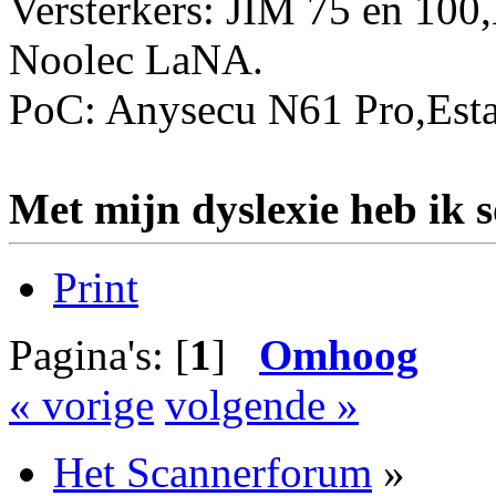
Versterkers: JIM 75 en 10
Noolec LaNA.
PoC: Anysecu N61 Pro,Esta
Met mijn dyslexie heb ik 
Print
Pagina's: [
1
]
Omhoog
« vorige
volgende »
Het Scannerforum
»