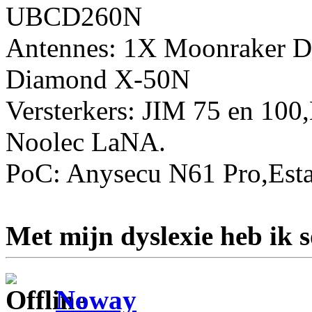
UBCD260N
Antennes: 1X Moonraker D
Diamond X-50N
Versterkers: JIM 75 en 10
Noolec LaNA.
PoC: Anysecu N61 Pro,Esta
Met mijn dyslexie heb ik 
Noway