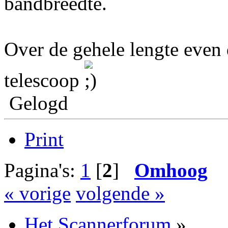
bandbreedte.
Over de gehele lengte even 
telescoop
Gelogd
Print
Pagina's:
1
[
2
]
Omhoog
« vorige
volgende »
Het Scannerforum
»