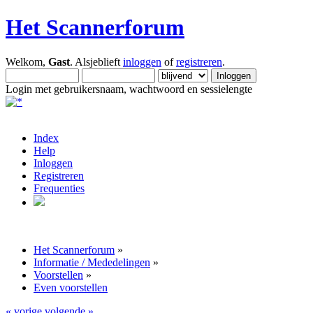
Het Scannerforum
Welkom,
Gast
. Alsjeblieft
inloggen
of
registreren
.
Login met gebruikersnaam, wachtwoord en sessielengte
Index
Help
Inloggen
Registreren
Frequenties
Het Scannerforum
»
Informatie / Mededelingen
»
Voorstellen
»
Even voorstellen
« vorige
volgende »