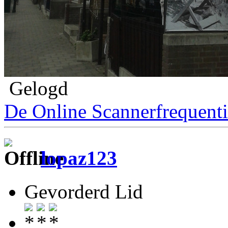
Gelogd
De Online Scannerfrequenti
lopaz123
Gevorderd Lid