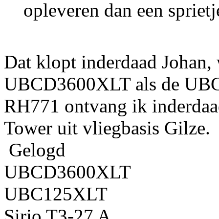
opleveren dan een sprietj
Dat klopt inderdaad Johan,
UBCD3600XLT als de UBC
RH771 ontvang ik inderdaad 
Tower uit vliegbasis Gilze.
Gelogd
UBCD3600XLT
UBC125XLT
Sirio T3-27 A