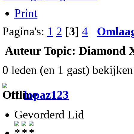
Print
Pagina's:
1
2
[
3
]
4
Omlaa
Auteur
Topic: Diamond X
0 leden (en 1 gast) bekijken 
lopaz123
Gevorderd Lid