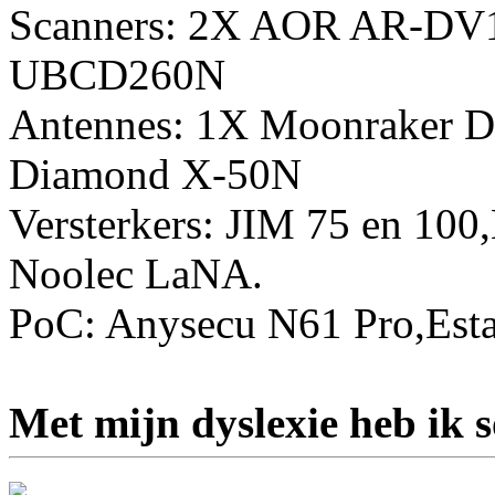
Scanners: 2X AOR AR-DV
UBCD260N
Antennes: 1X Moonraker D
Diamond X-50N
Versterkers: JIM 75 en 10
Noolec LaNA.
PoC: Anysecu N61 Pro,Esta
Met mijn dyslexie heb ik 