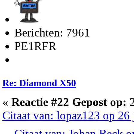
Berichten: 7961
PE1RFR
Re: Diamond X50
«
Reactie #22 Gepost op:
2
Citaat van: lopaz123 op 26 
Citaat van: Johan Beck o