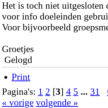
Het is toch niet uitgesloten
voor info doeleinden gebru
Voor bijvoorbeeld groepsme
Groetjes
Gelogd
Print
Pagina's:
1
2
[
3
]
4
5
...
31
« vorige
volgende »