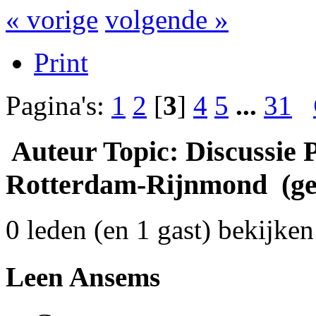
« vorige
volgende »
Print
Pagina's:
1
2
[
3
]
4
5
...
31
Auteur
Topic: Discussie
Rotterdam-Rijnmond (gel
0 leden (en 1 gast) bekijken 
Leen Ansems