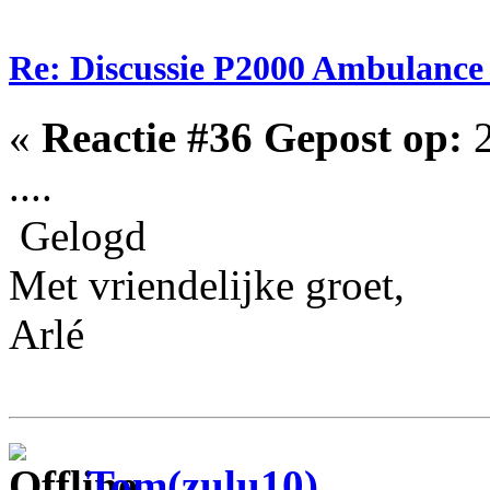
Re: Discussie P2000 Ambulanc
«
Reactie #36 Gepost op:
2
....
Gelogd
Met vriendelijke groet,
Arlé
Tom(zulu10)