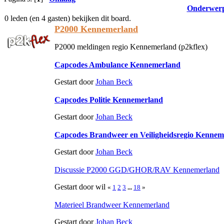
Onderwer
0 leden (en 4 gasten) bekijken dit board.
P2000 Kennemerland
P2000 meldingen regio Kennemerland (p2kflex)
Capcodes Ambulance Kennemerland
Gestart door
Johan Beck
Capcodes Politie Kennemerland
Gestart door
Johan Beck
Capcodes Brandweer en Veiligheidsregio Kennem
Gestart door
Johan Beck
Discussie P2000 GGD/GHOR/RAV Kennemerland
Gestart door wil
«
1
2
3
...
18
»
Materieel Brandweer Kennemerland
Gestart door
Johan Beck