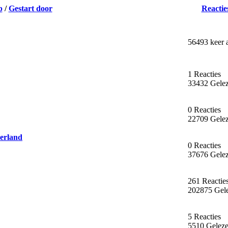
p
/
Gestart door
Reactie
56493 keer 
1 Reacties
33432 Gele
0 Reacties
22709 Gele
erland
0 Reacties
37676 Gele
261 Reactie
202875 Gel
5 Reacties
5510 Gelez