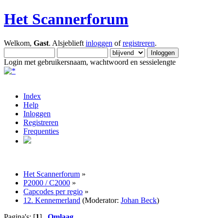
Het Scannerforum
Welkom,
Gast
. Alsjeblieft
inloggen
of
registreren
.
Login met gebruikersnaam, wachtwoord en sessielengte
Index
Help
Inloggen
Registreren
Frequenties
Het Scannerforum
»
P2000 / C2000
»
Capcodes per regio
»
12. Kennemerland
(Moderator:
Johan Beck
)
Pagina's: [
1
]
Omlaag