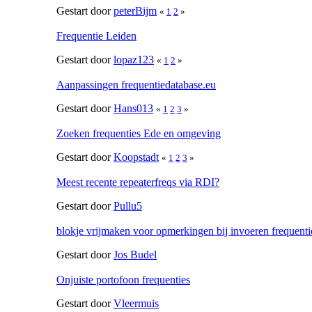
Gestart door
peterBijm
«
1
2
»
Frequentie Leiden
Gestart door
lopaz123
«
1
2
»
Aanpassingen frequentiedatabase.eu
Gestart door
Hans013
«
1
2
3
»
Zoeken frequenties Ede en omgeving
Gestart door
Koopstadt
«
1
2
3
»
Meest recente repeaterfreqs via RDI?
Gestart door
Pullu5
blokje vrijmaken voor opmerkingen bij invoeren frequenti
Gestart door
Jos Budel
Onjuiste portofoon frequenties
Gestart door
Vleermuis