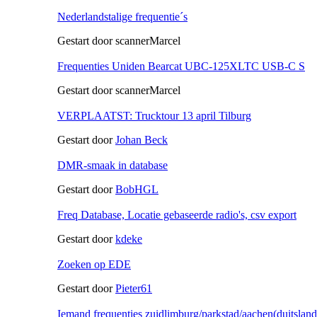
Nederlandstalige frequentie´s
Gestart door scannerMarcel
Frequenties Uniden Bearcat UBC-125XLTC USB-C S
Gestart door scannerMarcel
VERPLAATST: Trucktour 13 april Tilburg
Gestart door
Johan Beck
DMR-smaak in database
Gestart door
BobHGL
Freq Database, Locatie gebaseerde radio's, csv export
Gestart door
kdeke
Zoeken op EDE
Gestart door
Pieter61
Iemand frequenties zuidlimburg/parkstad/aachen(duitsland