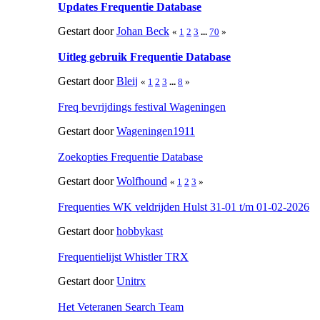
Updates Frequentie Database
Gestart door
Johan Beck
«
1
2
3
...
70
»
Uitleg gebruik Frequentie Database
Gestart door
Bleij
«
1
2
3
...
8
»
Freq bevrijdings festival Wageningen
Gestart door
Wageningen1911
Zoekopties Frequentie Database
Gestart door
Wolfhound
«
1
2
3
»
Frequenties WK veldrijden Hulst 31-01 t/m 01-02-2026
Gestart door
hobbykast
Frequentielijst Whistler TRX
Gestart door
Unitrx
Het Veteranen Search Team