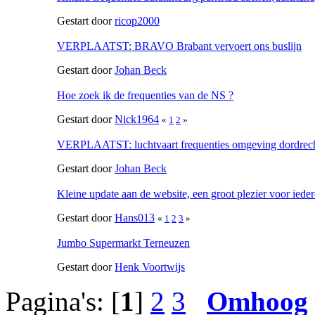
Gestart door
ricop2000
VERPLAATST: BRAVO Brabant vervoert ons buslijn
Gestart door
Johan Beck
Hoe zoek ik de frequenties van de NS ?
Gestart door
Nick1964
«
1
2
»
VERPLAATST: luchtvaart frequenties omgeving dordrec
Gestart door
Johan Beck
Kleine update aan de website, een groot plezier voor ieder
Gestart door
Hans013
«
1
2
3
»
Jumbo Supermarkt Terneuzen
Gestart door
Henk Voortwijs
Pagina's: [
1
]
2
3
Omhoog