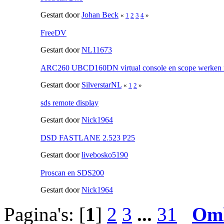
Gestart door
Johan Beck
«
1
2
3
4
»
FreeDV
Gestart door
NL11673
ARC260 UBCD160DN virtual console en scope werken n
Gestart door
SilverstarNL
«
1
2
»
sds remote display
Gestart door
Nick1964
DSD FASTLANE 2.523 P25
Gestart door
livebosko5190
Proscan en SDS200
Gestart door
Nick1964
Pagina's: [
1
]
2
3
...
31
Om