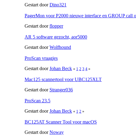
Gestart door
Dino321
PagerMon voor P2000 nieuwe interface en GROUP call o
Gestart door
flopper
AR 5 software gezocht, aor5000
Gestart door
Wolfhound
ProScan vraagjes
Gestart door
Johan Beck
«
1
2
3
4
»
Mac125 scannertool voor UBC125XLT
Gestart door
Stranger036
ProScan 23.5
Gestart door
Johan Beck
«
1
2
»
BC125AT Scanner Tool voor macOS
Gestart door
Noway