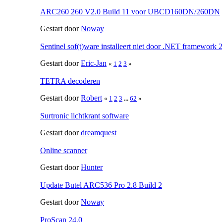
ARC260 260 V2.0 Build 11 voor UBCD160DN/260DN
Gestart door
Noway
Sentinel sof(t)ware installeert niet door .NET framework 2
Gestart door
Eric-Jan
«
1
2
3
»
TETRA decoderen
Gestart door
Robert
«
1
2
3
...
62
»
Surtronic lichtkrant software
Gestart door
dreamquest
Online scanner
Gestart door
Hunter
Update Butel ARC536 Pro 2.8 Build 2
Gestart door
Noway
ProScan 24.0