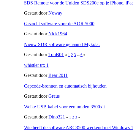
SDS Remote voor de Uniden SDS200e op je iPhone, iPa
Gestart door
Noway
Gezocht software voor de AOR 5000
Gestart door
Nick1964
Nieuw SDR software genaamd Mykola.
Gestart door
TonB01
«
1
2
3
...
6
»
whistler trx 1
Gestart door
Bear 2011
Capcode-bronnen en automatisch bijhouden
Gestart door
Graus
Welke USB kabel voor een uniden 3500xlt
Gestart door
Dino321
«
1
2
3
»
Wie heeft de software ARC3500 werkend met Windows 