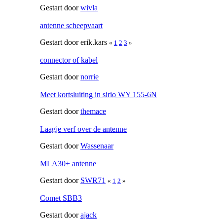
Gestart door
wivla
antenne scheepvaart
Gestart door erik.kars
«
1
2
3
»
connector of kabel
Gestart door
norrie
Meet kortsluiting in sirio WY 155-6N
Gestart door
themace
Laagje verf over de antenne
Gestart door
Wassenaar
MLA30+ antenne
Gestart door
SWR71
«
1
2
»
Comet SBB3
Gestart door
ajack