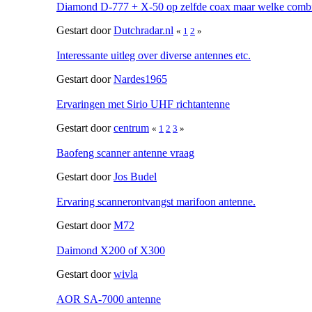
Diamond D-777 + X-50 op zelfde coax maar welke combi
Gestart door
Dutchradar.nl
«
1
2
»
Interessante uitleg over diverse antennes etc.
Gestart door
Nardes1965
Ervaringen met Sirio UHF richtantenne
Gestart door
centrum
«
1
2
3
»
Baofeng scanner antenne vraag
Gestart door
Jos Budel
Ervaring scannerontvangst marifoon antenne.
Gestart door
M72
Daimond X200 of X300
Gestart door
wivla
AOR SA-7000 antenne