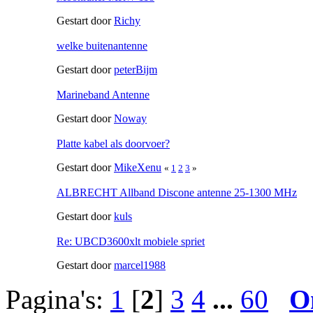
Gestart door
Richy
welke buitenantenne
Gestart door
peterBijm
Marineband Antenne
Gestart door
Noway
Platte kabel als doorvoer?
Gestart door
MikeXenu
«
1
2
3
»
ALBRECHT Allband Discone antenne 25-1300 MHz
Gestart door
kuls
Re: UBCD3600xlt mobiele spriet
Gestart door
marcel1988
Pagina's:
1
[
2
]
3
4
...
60
O