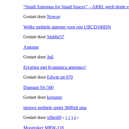
“Small Antennas for Small Spaces” – ARRL geeft derde ed
Gestart door
Noway
Welke mobiele antenne voor een UBCD160DN
Gestart door
Stubbe57
Antenne
Gestart door
Juil
Ervaring met Komunica antennes?
Gestart door
Edwin uit 070
Diamant SS-500
Gestart door
korsuize
nieuwe mobiele spriet 3600xlt sma
Gestart door
xfiles69
«
1
2
3
4
»
Moonraker MRW-118