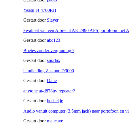
Yeasu Ft-4700RH
Gestart door
Slayer
kwaliteit van een Albrecht AE-2990 AFS portofoon met
Gestart door
abc123
Boetes zonder vergunning ?
Gestart door
snorlax
handleiding Zastone D9000
Gestart door
Oane
anytone at-d878uv repeater?
Gestart door
boshekje
Audio vanuit computer (3.5mm jack) naar portofoon en vi
Gestart door
mancave