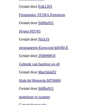
Gestart door
Erik1203
Frequenties TETRA Portofoon
Gestart door
Stiffler911
Hytera PD785
Gestart door
Nick19
programeren Kenwood tk8360-E
Gestart door
2NB99POI
Gebruik van baofeng uv-s9
Gestart door
Marcblok92
Hulp bij Motorola MTH800
Gestart door
Stiffler911
portofoon vs scanner
Gestart door
paolo