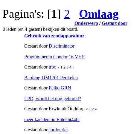
Pagina's: [
1
]
2
Omlaag
Onderwerp
/
Gestart door
0 leden (en 4 gasten) bekijken dit board.
Gebruik van zendapparatuur
Gestart door
Discriminator
Programmeren Condor 16 VHF
Gestart door
trbo
«
1
2
3
4
»
Baofeng DM1701 Perikelen
Gestart door
Feiko GRN
LPD, wordt het nog gebruikt?
Gestart door Erwin uit Ouddorp
«
1
2
»
meer kanalen op Entel ht446l
Gestart door
Jortlourier