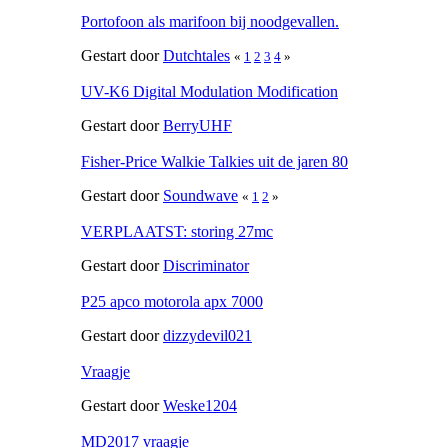
Portofoon als marifoon bij noodgevallen.
Gestart door
Dutchtales
«
1
2
3
4
»
UV-K6 Digital Modulation Modification
Gestart door
BerryUHF
Fisher-Price Walkie Talkies uit de jaren 80
Gestart door
Soundwave
«
1
2
»
VERPLAATST: storing 27mc
Gestart door
Discriminator
P25 apco motorola apx 7000
Gestart door
dizzydevil021
Vraagje
Gestart door
Weske1204
MD2017 vraagje