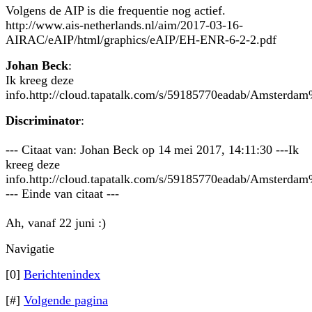
Volgens de AIP is die frequentie nog actief.
http://www.ais-netherlands.nl/aim/2017-03-16-
AIRAC/eAIP/html/graphics/eAIP/EH-ENR-6-2-2.pdf
Johan Beck
:
Ik kreeg deze
info.http://cloud.tapatalk.com/s/59185770eadab/Amsterda
Discriminator
:
--- Citaat van: Johan Beck op 14 mei 2017, 14:11:30 ---Ik
kreeg deze
info.http://cloud.tapatalk.com/s/59185770eadab/Amsterda
--- Einde van citaat ---
Ah, vanaf 22 juni :)
Navigatie
[0]
Berichtenindex
[#]
Volgende pagina